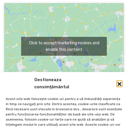
Click to accept marketing cookies and
enable this content
Gestioneaza
consimțământul
Acest site web folosește cookie-uri pentru a vă îmbunătăți experiența
în timp ce navigați prin site. Dintre acestea, cookie-urile clasificate ca
fiind necesare sunt stocate în browserul dvs., deoarece sunt esențiale
PREVIOUS
NEXT
pentru funcționarea funcționalităților de bază ale site-ului web. De
Job Seekers From
Winter Fest
asemenea, folosim cookie-uri terțe care ne ajută să analizăm și să
Overcoming Failure
înțelegem modul în care utilizați acest site web. Aceste cookie-uri vor